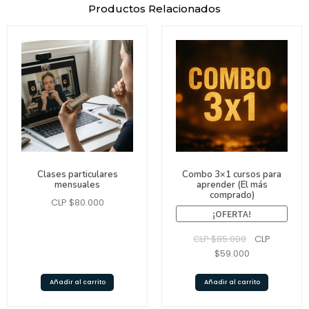
Productos Relacionados
Clases particulares
Combo 3×1 cursos para
mensuales
aprender (El más
comprado)
CLP $
80.000
¡OFERTA!
CLP $
85.000
CLP
$
59.000
Añadir al carrito
Añadir al carrito