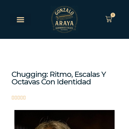
0
Chugging: Ritmo, Escalas Y
Octavas Con Identidad




