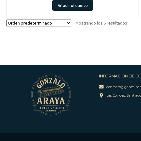
Añadir al carrito
Mostrando los 6 resultados
INFORMACIÓN DE C
contacto@gonzaloar
Las Condes, Santiag