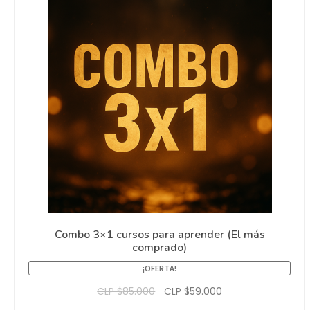
Combo 3×1 cursos para aprender (El más
comprado)
¡OFERTA!
CLP $
85.000
CLP $
59.000